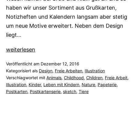
haben wir unser Sortiment aus Grußkarten,
Notizheften und Kalendern langsam aber stetig
um neue Motive erweitert. Neben dem Design
liegt…
MANYOSHY
weiterlesen
Veröffentlicht am
Dezember 12, 2016
Kategorisiert als
Design
,
Freie Arbeiten
,
Illustration
Verschlagwortet mit
Animals
,
Childhood
,
Children
,
Freie Arbeit
,
Illustration
,
Kinder
,
Leben mit Kindern
,
Nature
,
Papeterie
,
Postkarten
,
Postkartenserie
,
sketch
,
Tiere