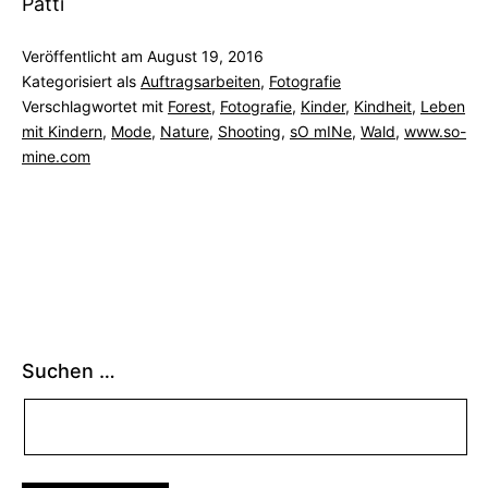
Patti
Veröffentlicht am
August 19, 2016
Kategorisiert als
Auftragsarbeiten
,
Fotografie
Verschlagwortet mit
Forest
,
Fotografie
,
Kinder
,
Kindheit
,
Leben
mit Kindern
,
Mode
,
Nature
,
Shooting
,
sO mINe
,
Wald
,
www.so-
mine.com
Suchen …